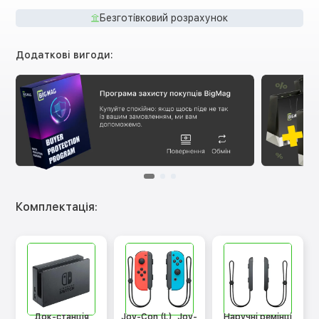
Безготівковий розрахунок
Додаткові вигоди:
Комплектація:
Док-станція
Joy-Con (L), Joy-
Наручні ремінці