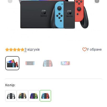
У обране
3
відгуків
Колір: