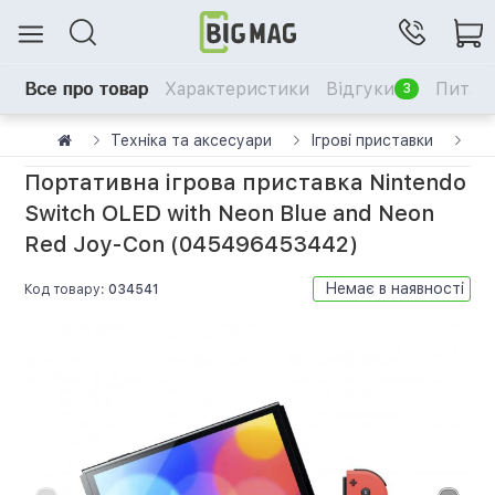
Все про товар
Характеристики
Відгуки
Питанн
3
Техніка та аксесуари
Ігрові приставки
Ni
Портативна ігрова приставка Nintendo
Switch OLED with Neon Blue and Neon
Red Joy-Con (045496453442)
Немає в наявності
Код товару:
034541