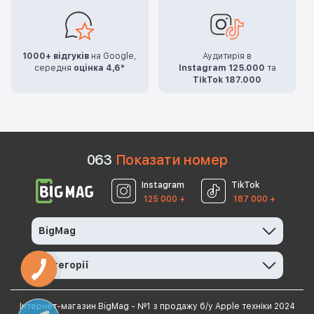
1000+ відгуків
на Google,
Аудитирія в
середня
оцінка 4,6*
Instagram 125.000
та
TikTok 187.000
0
6
3
Показати номер
Instagram
TikTok
125 000 +
187 000 +
BigMag
Категорії
Інтернет-магазин BigMag - №1 з продажу б/у Apple техніки 2024