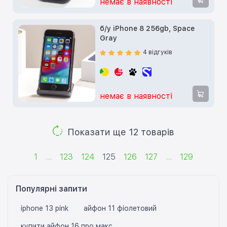
немає в наявності
б/у iPhone 8 256gb, Space
Gray
4 відгуків
немає в наявності
Показати ще 12 товарів
1
...
123
124
125
126
127
...
129
Популярні запити
iphone 13 pink
айфон 11 фіолетовий
купити айфон 16 про макс