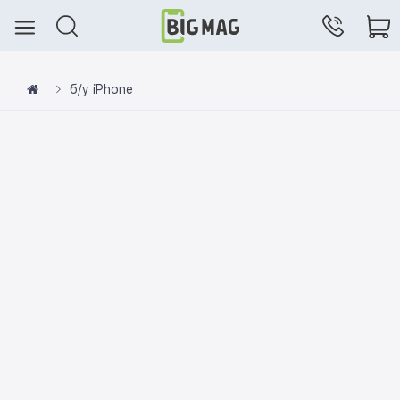
б/у iPhone