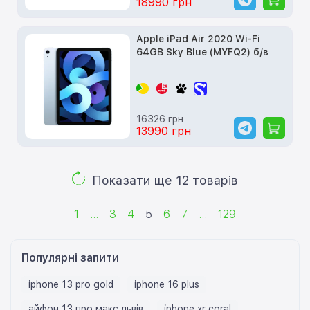
18990 грн
Apple iPad Air 2020 Wi-Fi
64GB Sky Blue (MYFQ2) б/в
16326 грн
13990 грн
Показати ще 12 товарів
1
...
3
4
5
6
7
...
129
Популярні запити
iphone 13 pro gold
iphone 16 plus
айфон 13 про макс львів
iphone xr coral