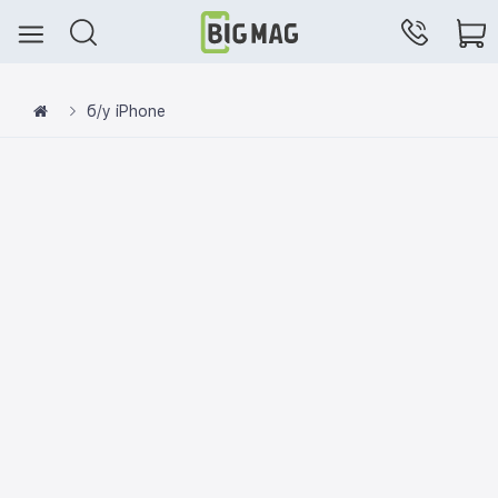
б/у iPhone