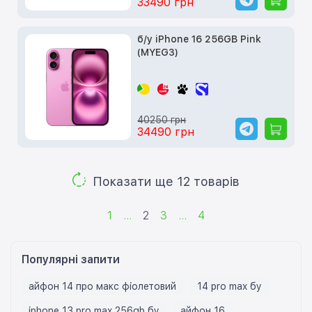
33490 грн
б/у iPhone 16 256GB Pink
(MYEG3)
40250 грн
34490 грн
Показати ще 12 товарів
1
...
2
3
...
4
Популярні запити
айфон 14 про макс фіолетовий
14 pro max бу
iphone 13 pro max 256gb бу
айфон 16