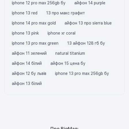
iphone 12 pro max 256gb бу
айфон 14 purple
iphone 13 red
13 про макс графит
iphone 14 pro max gold
айфон 13 про sierra blue
iphone 13 pink
iphone xr coral
iphone 13 pro max green
13 айфон 128 гб бу
айфон 11 зелений
natural titanium
айфон 14 білий
айфон 15 цена бу
айфон 12 бу львів
iphone 13 pro max 256gb бу
айфон 13 білий
Про BigMag: