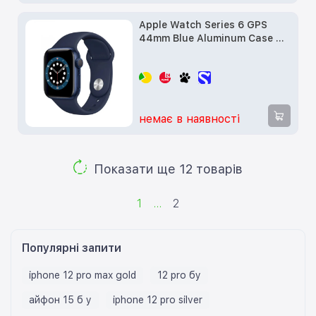
Apple Watch Series 6 GPS
44mm Blue Aluminum Case w.
Deep Navy Sport B. (M00J3) б/
у
немає в наявності
Показати ще 12 товарів
1
...
2
Популярні запити
iphone 12 pro max gold
12 pro бу
айфон 15 б у
iphone 12 pro silver