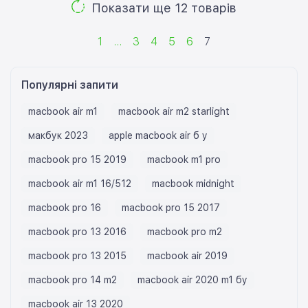
Показати ще 12 товарів
1
...
3
4
5
6
7
Популярні запити
macbook air m1
macbook air m2 starlight
макбук 2023
apple macbook air б у
macbook pro 15 2019
macbook m1 pro
macbook air m1 16/512
macbook midnight
macbook pro 16
macbook pro 15 2017
macbook pro 13 2016
macbook pro m2
macbook pro 13 2015
macbook air 2019
macbook pro 14 m2
macbook air 2020 m1 бу
macbook air 13 2020