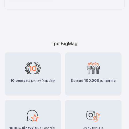
Про BigMag:
10 років
на ринку України
Більше
100.000 клієнтів
1000+ відгуків
на Google,
Аудитирія в