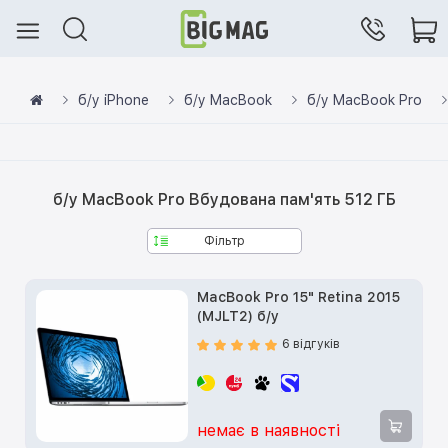
б/у iPhone
б/у MacBook
б/у MacBook Pro
б/у MacBook Pro Вбудована пам'ять 512 ГБ
Фільтр
MacBook Pro 15" Retina 2015
(MJLT2) б/у
6 відгуків
немає в наявності