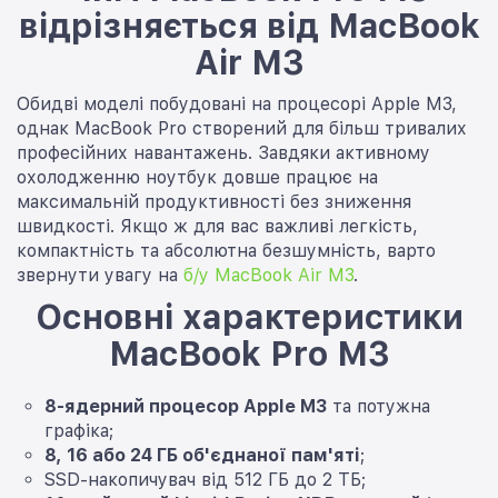
відрізняється від MacBook
Air M3
Обидві моделі побудовані на процесорі Apple M3,
однак MacBook Pro створений для більш тривалих
професійних навантажень. Завдяки активному
охолодженню ноутбук довше працює на
максимальній продуктивності без зниження
швидкості. Якщо ж для вас важливі легкість,
компактність та абсолютна безшумність, варто
звернути увагу на
б/у MacBook Air M3
.
Основні характеристики
MacBook Pro M3
8-ядерний процесор Apple M3
та потужна
графіка;
8, 16 або 24 ГБ об'єднаної пам'яті
;
SSD-накопичувач від 512 ГБ до 2 ТБ;