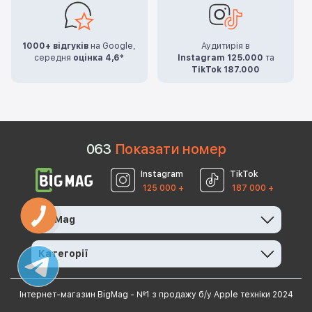
1000+ відгуків
на Google,
Аудитирія в
середня
оцінка 4,6*
Instagram 125.000
та
TikTok 187.000
0
6
3
Показати номер
Instagram
TikTok
125 000 +
187 000 +
BigMag
Категорії
Інтернет-магазин BigMag - №1 з продажу б/у Apple техніки 2024