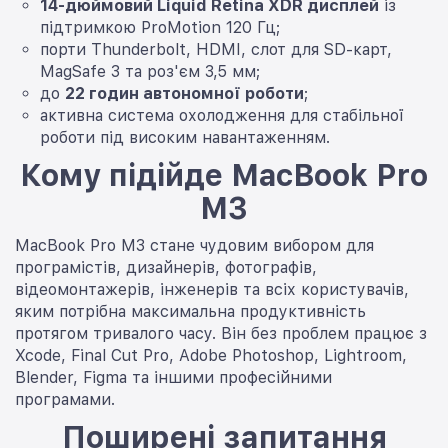
14-дюймовий Liquid Retina XDR дисплей
із
підтримкою ProMotion 120 Гц;
порти Thunderbolt, HDMI, слот для SD-карт,
MagSafe 3 та роз'єм 3,5 мм;
до
22 годин автономної роботи
;
активна система охолодження для стабільної
роботи під високим навантаженням.
Кому підійде MacBook Pro
M3
MacBook Pro M3 стане чудовим вибором для
програмістів, дизайнерів, фотографів,
відеомонтажерів, інженерів та всіх користувачів,
яким потрібна максимальна продуктивність
протягом тривалого часу. Він без проблем працює з
Xcode, Final Cut Pro, Adobe Photoshop, Lightroom,
Blender, Figma та іншими професійними
програмами.
Поширені запитання