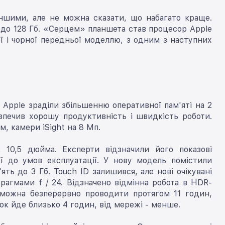
 іншими, але не можна сказати, що набагато краще.
6 до 128 Гб. «Серцем» планшета став процесор Apple
ілої і чорної передньої моделлю, з одним з наступних
ії Apple зраділи збільшенню оперативної пам'яті на 2
зпечив хорошу продуктивність і швидкість роботи.
, камери iSight на 8 Мп.
 10,5 дюйма. Експерти відзначили його показові
ої до умов експлуатації. У нову модель помістили
ть до 3 Гб. Touch ID залишився, але нові очікувані
рагмами f / 24. Відзначено відмінна робота в HDR-
 можна безперервно проводити протягом 11 годин,
ок йде близько 4 годин, від мережі - менше.