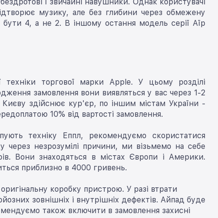
ездротові і звичайні навушники. Однак користувачі
відтворює музику, але без глибини через обмежену
о бути 4, а не 2. В іншому остання модель серії Аїр
ї техніки торгової марки Apple. У цьому розділі
вердження замовлення вони виявляться у вас через 1-2
 Києву здійснює кур'єр, по іншим містам України -
ередоплатою 10% від вартості замовлення.
упують техніку Еппл, рекомендуємо скористатися
у через незрозумілі причини, ми візьмемо на себе
трів. Вони знаходяться в містах Європи і Америки.
иться приблизно в 4000 гривень.
оригінальну коробку пристрою. У разі втрати
ерйозних зовнішніх і внутрішніх дефектів. Айпад буде
комендуємо також включити в замовлення захисні