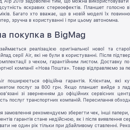
 Аїр 2019 задоволені тим, що можна використовувати б
ідсутність яскравих стереоефектів. Планшет голосно 
міків. Багато хто вважає, що в новій моделі їх повинн
тер, зручна в користуванні і при цьому автономна.
а покупка в BigMag
аймається реалізацією оригінальної нової та старо
йпад серії Air, які не були в користуванні. Після підт
омплектації з чеком, гарантійним листом. Доставку по
ортної компанії «Нова Пошта». Товар відправляємо за п
ir поширюється офіційна гарантія. Клієнтам, які к
акетом послуг за 800 грн. Якщо планшет вийде з лад
 пов'язані зі зверненням до офіційних сервісних цен
сть послуг транспортних компаній. Пересилання обход
я замовлення рекомендуємо зберегти чек, інші папери, 
ентів гарантія стане недійсною, як і після виявлення с
ати не один рік тільки при дбайливому ставленні. Ре