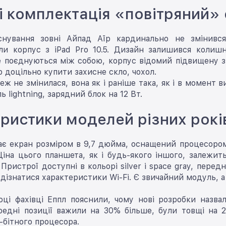
і комплектація «повітряний» 
снування зовні Айпад Аїр кардинально не змінився
ли корпус з iPad Pro 10.5. Дизайн залишився колишн
 поєднуються між собою, корпус відомий підвищену зн
їр доцільно купити захисне скло, чохол.
еж не змінилася, вона як і раніше така, як і в момент 
ь lightning, зарядний блок на 12 Вт.
ристики моделей різних рокі
має екран розміром в 9,7 дюйма, оснащений процесором
Ціна цього планшета, як і будь-якого іншого, залежит
 Пристрої доступні в кольорі silver і space gray, пер
дізнатися характеристики Wi-Fi. Є звичайний модуль, а т
ці фахівці Еппл пояснили, чому нові розробки назвал
редні позиції важили на 30% більше, були товщі на 
-бітного процесора.