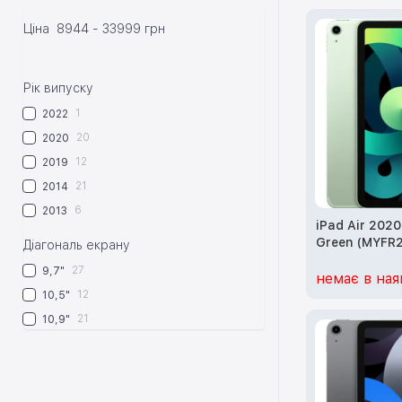
Ціна
8944
-
33999
грн
Рік випуску
1
2022
20
2020
12
2019
21
2014
6
2013
iPad Air 202
Green (MYFR2
Діагональ екрану
27
9,7"
немає в ная
12
10,5"
21
10,9"