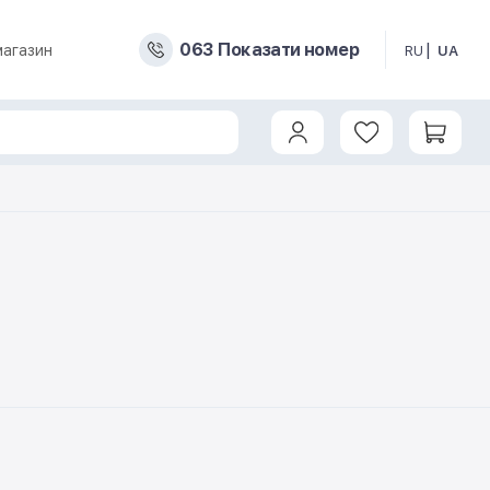
0
6
3
Показати номер
магазин
RU
UA