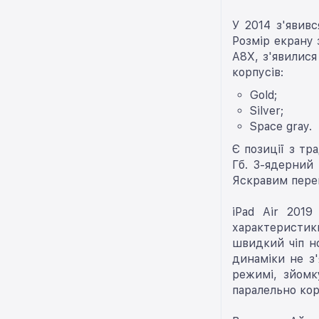
У 2014 з'явив
Розмір екрану 
A8X, з'явилися
корпусів:
Gold;
Silver;
Space gray.
Є позиції з тр
Гб. 3-ядерний
Яскравим перев
iPad Air 2019
характеристик
швидкий чіп но
динаміки не з'
режимі, зйомк
паралельно кор