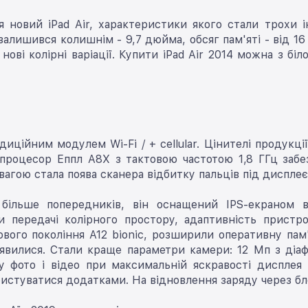
ся новий iPad Air, характеристики якого стали трохи
залишився колишнім - 9,7 дюйма, обсяг пам'яті - від 1
 нові колірні варіації. Купити iPad Air 2014 можна з б
адиційним модулем Wi-Fi / + cellular. Цінителі продукц
 процесор Еппл A8X з тактовою частотою 1,8 ГГц забе
агою стала поява сканера відбитку пальців під дисплеєм
 більше попередників, він оснащений IPS-екраном в
и передачі колірного простору, адаптивність пристр
вого покоління А12 bionic, розширили оперативну пам'я
явилися. Стали краще параметри камери: 12 Мп з діаф
у фото і відео при максимальній яскравості дисплея
истуватися додатками. На відновлення заряду через бл