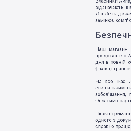
Власники Айпад
відзначають в
кількість дина
замінює комп'ю
Безпечн
Наш магазин з
представлені А
дня в повній к
фахівці трансп
На все iPad A
спеціальним п
зобов'язання,
Оплатимо варті
Після отриманн
одного з докум
справно працюв