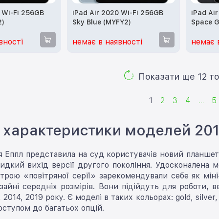
0 Wi-Fi 256GB
iPad Air 2020 Wi-Fi 256GB
iPad Ai
2)
Sky Blue (MYFY2)
Space G
вності
немає в наявності
немає 
Показа
1
2
3
4
...
5
r: характеристики моделей 20
я Еппл представила на суд користувачів новий планшет
дкий вихід версії другого покоління. Удосконалена мо
трою «повітряної серії» зарекомендували себе як міні
айні середніх розмірів. Вони підійдуть для роботи, в
 2014, 2019 року. Є моделі в таких кольорах: gold, silve
ступом до багатьох опцій.