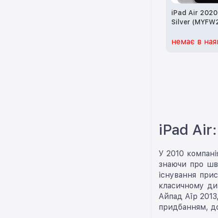
iPad Air 202
Silver (MYFW
немає в ная
iPad Ai
У 2010 компані
знаючи про шви
існування прис
класичному диз
Айпад Аїр 2013,
придбанням, до