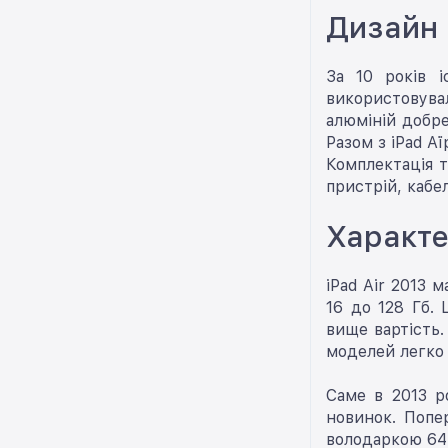
Дизайн 
За 10 років і
використовува
алюміній добре
Разом з iPad А
Комплектація т
пристрій, кабел
Характе
iPad Air 2013 
16 до 128 Гб. 
вище вартість.
моделей легко 
Саме в 2013 ро
новинок. Попе
володаркою 64