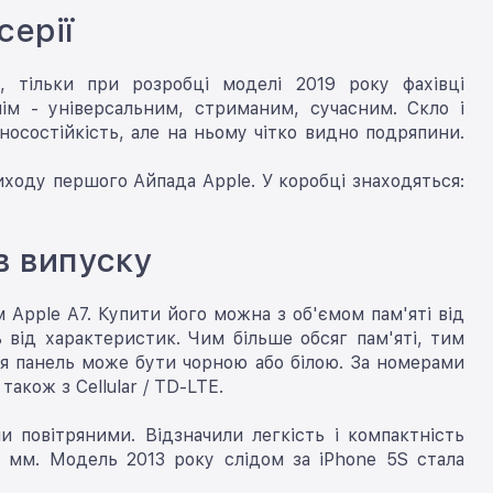
серії
, тільки при розробці моделі 2019 року фахівці
ім - універсальним, стриманим, сучасним. Скло і
осостійкість, але на ньому чітко видно подряпини.
виходу першого Айпада Apple. У коробці знаходяться:
в випуску
 Apple A7. Купити його можна з об'ємом пам'яті від
ь від характеристик. Чим більше обсяг пам'яті, тим
едня панель може бути чорною або білою. За номерами
акож з Cellular / TD-LTE.
и повітряними. Відзначили легкість і компактність
2 мм. Модель 2013 року слідом за iPhone 5S стала