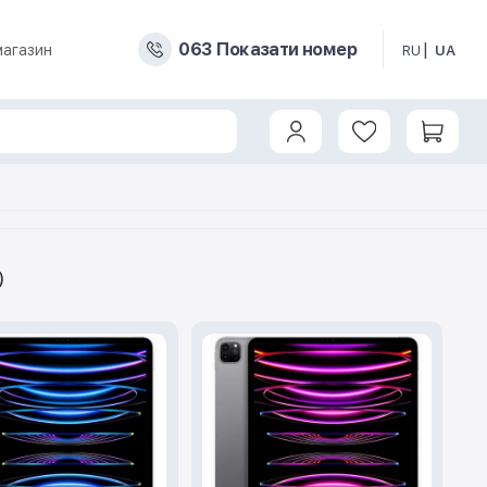
0
6
3
Показати номер
магазин
RU
UA
)