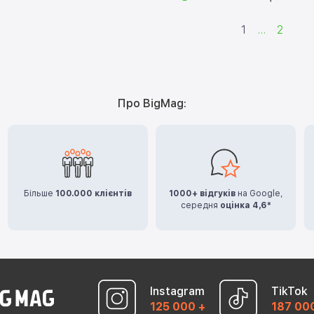
1
...
2
Про BigMag:
Більше
100.000 клієнтів
1000+ відгуків
на Google,
середня
оцінка 4,6*
Instagram
TikTok
125 000 +
187 00