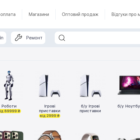
 оплата
Магазини
Оптовий продаж
Відгуки про 
in
Ремонт
Роботи
Ігрові
б/у Ігрові
б/у Ноутб
приставки
приставки
ід 89999 ₴
від 2999 ₴