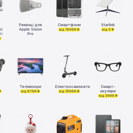
Ремінці для
Смартфони
Starlink
ої
Apple Vision
від 18999 ₴
від 0 ₴
ті
Pro
₴
Телевізори
Електросамокати
Смарт-
окуляри
₴
від 8799 ₴
від 16999 ₴
від 3999 ₴