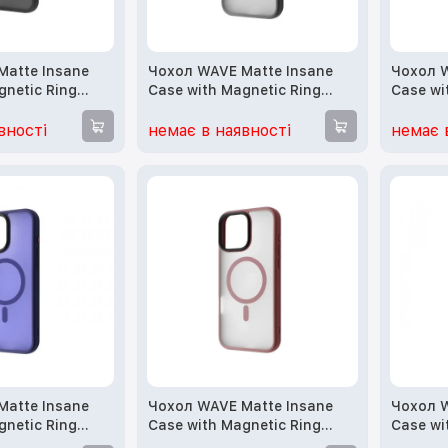
Matte Insane
Чохол WAVE Matte Insane
Чохол W
gnetic Ring
Case with Magnetic Ring
Case wi
 Max (black)
iPhone 15 Pro (gray)
iPhone 
purple)
вності
немає в наявності
немає 
Matte Insane
Чохол WAVE Matte Insane
Чохол W
gnetic Ring
Case with Magnetic Ring
Case wi
 Max (midnight
iPhone 16 Pro (desert
iPhone 