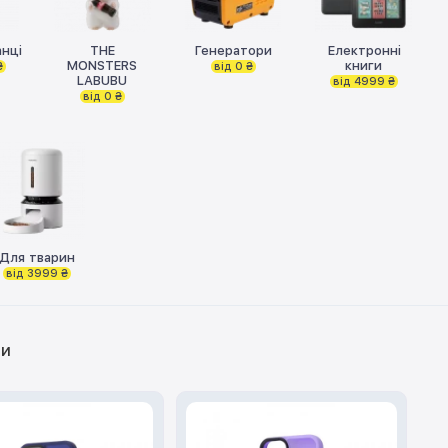
нці
THE
Генератори
Електронні
MONSTERS
книги
₴
від 0 ₴
LABUBU
від 4999 ₴
від 0 ₴
Для тварин
від 3999 ₴
ри