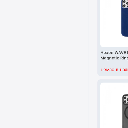
Чохол WAVE K
Magnetic Ring
Max (midnight
немає в ная