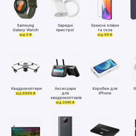
Samsung
Зарядні
Захисні плівки
Galaxy Watch
пристрої
та скла
від 0 ₴
від 99 ₴
Квадрокоптери
Аксесуари
Коробки для
б
для
iPhone
від 8999 ₴
квадрокоптерів
від 2449 ₴