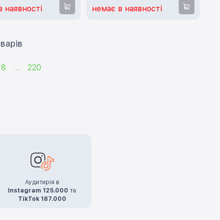
в наявності
немає в наявності
ти ще 12 товарів
18
...
220
Аудитирія в
Instagram 125.000
та
TikTok 187.000