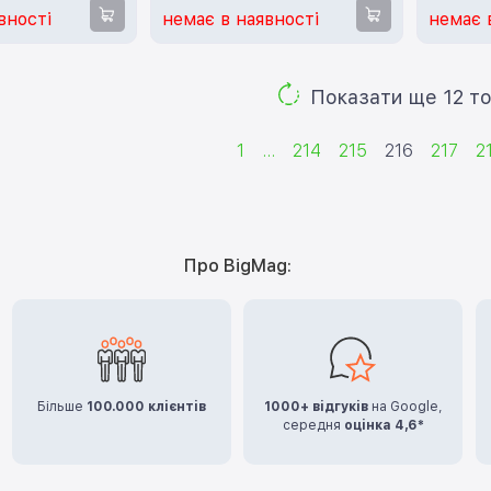
titanium)
purple)
вності
немає в наявності
немає 
Показа
1
...
214
215
216
217
2
Про BigMag:
Більше
100.000 клієнтів
1000+ відгуків
на Google,
середня
оцінка 4,6*