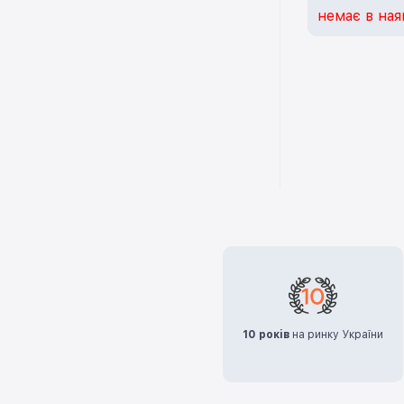
blue)
немає в ная
10 років
на ринку України