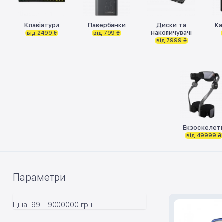
Клавіатури
Павербанки
Диски та
Ка
накопичувачі
від 2499 ₴
від 799 ₴
від 7999 ₴
Екзоскелет
від 49999 ₴
Параметри
Ціна
99
-
9000000
грн