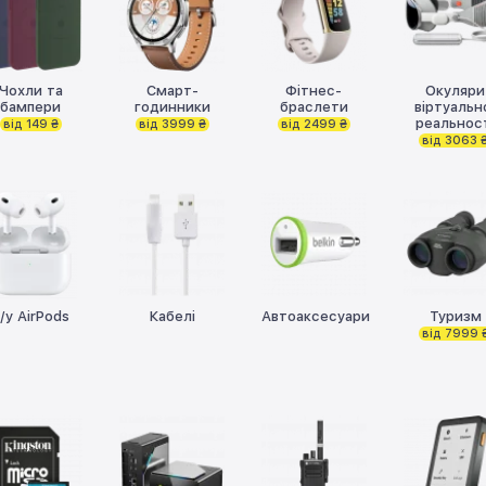
Чохли та
Смарт-
Фітнес-
Окуляри
бампери
годинники
браслети
віртуальн
реальнос
від 149 ₴
від 3999 ₴
від 2499 ₴
від 3063 
/у AirPods
Кабелі
Автоаксесуари
Туризм
від 7999 