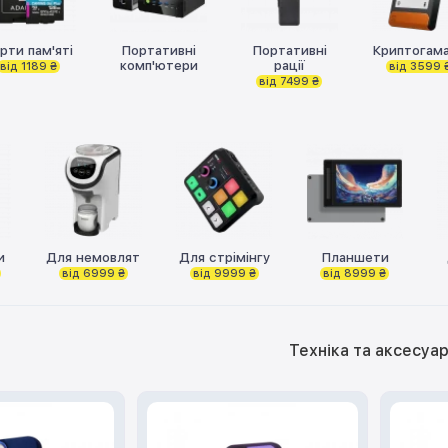
рти пам'яті
Портативні
Портативні
Криптогама
комп'ютери
рації
від 1189 ₴
від 3599 
від 7499 ₴
и
Для немовлят
Для стрімінгу
Планшети
від 6999 ₴
від 9999 ₴
від 8999 ₴
Техніка та аксесуа