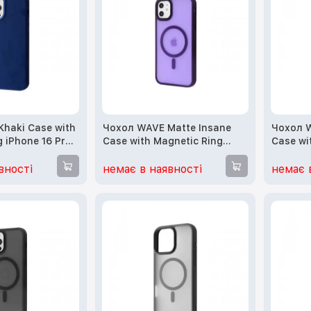
haki Case with
Чохол WAVE Matte Insane
Чохол W
 iPhone 16 Pro
Case with Magnetic Ring
Case wi
 blue)
iPhone 11 (deep purple)
iPhone 
blue)
вності
немає в наявності
немає 