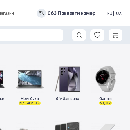
0
6
3
Показати номер
магазин
RU
UA
уки
Ноутбуки
б/у Samsung
Garmin
від 54999 ₴
від 0 ₴