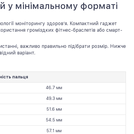
ій у мінімальному форматі
хнології моніторингу здоров’я. Компактний гаджет
користання громіздких фітнес-браслетів або смарт-
станні, важливо правильно підібрати розмір. Нижче
відний варіант.
ність пальця
46.7 мм
49.3 мм
51.6 мм
54.5 мм
57.1 мм