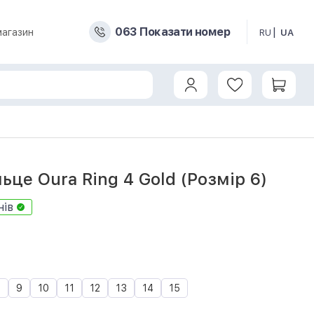
0
6
3
Показати номер
магазин
RU
UA
g 4 Gold Size 6 (JZ90-54216-06)
ьце Oura Ring 4 Gold (Розмір 6)
нів
1
8
9
10
11
12
13
14
15