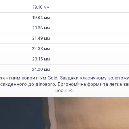
19.10 мм
19.84 мм
20.68 мм
21.49 мм
22.33 мм
23.15 мм
24.00 мм
легантним покриттям Gold. Завдяки класичному золотому 
сякденного до ділового. Ергономічна форма та легка ваг
носіння.