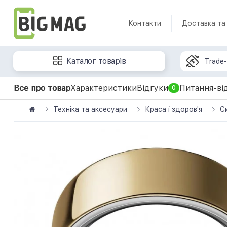
Контакти
Доставка та
Каталог товарів
Trade-
Все про товар
Характеристики
Відгуки
Питання-ві
0
Техніка та аксесуари
Краса і здоров'я
С