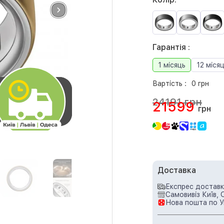
Гарантія :
1 місяць
12 місяц
Вартість :
0 грн
24191 грн
21599
грн
Доставка
Експрес доставка
Самовивіз Київ, 
Нова пошта по У