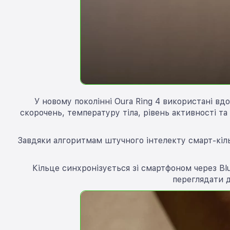
У новому поколінні Oura Ring 4 використані вд
скорочень, температуру тіла, рівень активності т
Завдяки алгоритмам штучного інтелекту смарт-кіль
Кільце синхронізується зі смартфоном через Bl
переглядати д