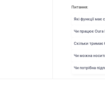
Питання:
Які функції має 
Чи працює Oura R
Скільки тримає 
Чи можна носити
Чи потрібна під