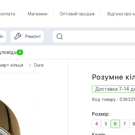
 оплата
Магазини
Оптовий продаж
Відгуки про 
in
Ремонт
дповідь
0
март-кільця
Oura
Oura Ring 4
Смарт-кільце Oura Rin
Розумне кіл
Доставка 7-14 д
Код товару :
03633
Розмір:
4
5
6
7
Колір: