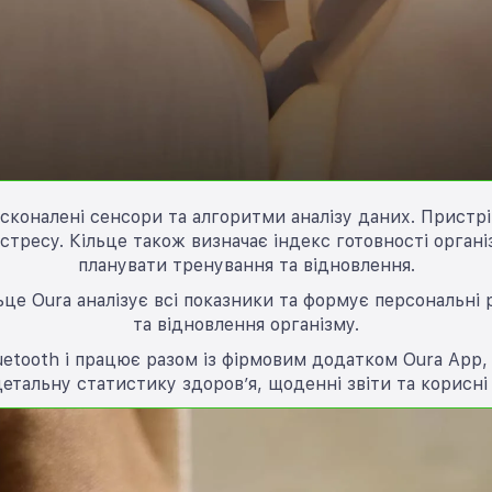
осконалені сенсори та алгоритми аналізу даних. Пристрі
а стресу. Кільце також визначає індекс готовності орга
планувати тренування та відновлення.
це Oura аналізує всі показники та формує персональні 
та відновлення організму.
uetooth і працює разом із фірмовим додатком Oura App,
етальну статистику здоров’я, щоденні звіти та корисні