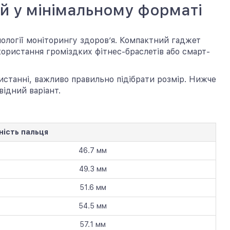
ій у мінімальному форматі
хнології моніторингу здоров’я. Компактний гаджет
користання громіздких фітнес-браслетів або смарт-
станні, важливо правильно підібрати розмір. Нижче
відний варіант.
ність пальця
46.7 мм
49.3 мм
51.6 мм
54.5 мм
57.1 мм