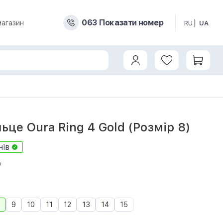
0
6
3
Показати номер
магазин
RU
UA
g 4 Gold Size 8 (JZ90-54216-08)
ьце Oura Ring 4 Gold (Розмір 8)
нів
9
8
9
10
11
12
13
14
15