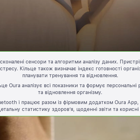
осконалені сенсори та алгоритми аналізу даних. Пристрі
а стресу. Кільце також визначає індекс готовності орга
планувати тренування та відновлення.
це Oura аналізує всі показники та формує персональні 
та відновлення організму.
uetooth і працює разом із фірмовим додатком Oura App,
етальну статистику здоров’я, щоденні звіти та корисні