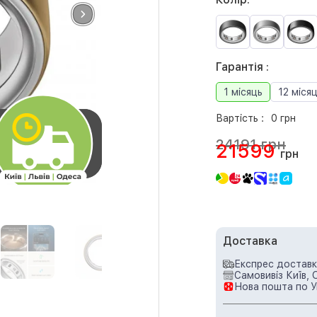
Гарантія :
1 місяць
12 місяц
Вартість :
0 грн
24191 грн
21599
грн
Доставка
Експрес доставка
Самовивіз Київ, 
Нова пошта по У