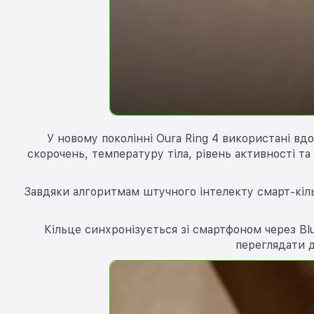
У новому поколінні Oura Ring 4 використані вд
скорочень, температуру тіла, рівень активності т
Завдяки алгоритмам штучного інтелекту смарт-кіль
Кільце синхронізується зі смартфоном через Bl
переглядати д