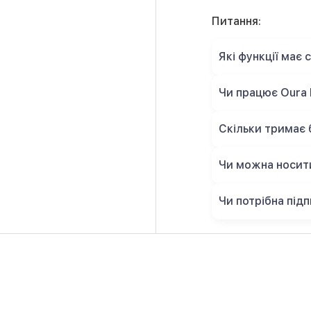
Питання:
Які функції має 
Чи працює Oura R
Скільки тримає 
Чи можна носити
Чи потрібна під