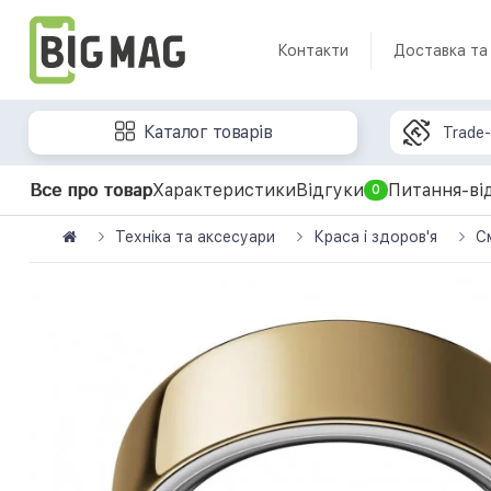
Контакти
Доставка та
Каталог товарів
Trade-
Все про товар
Характеристики
Відгуки
Питання-ві
0
Техніка та аксесуари
Краса і здоров'я
С