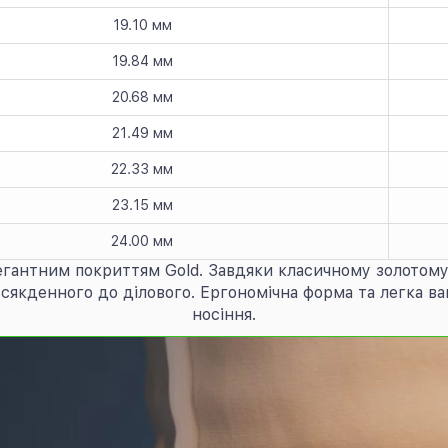
19.10 мм
19.84 мм
20.68 мм
21.49 мм
22.33 мм
23.15 мм
24.00 мм
легантним покриттям Gold. Завдяки класичному золотому 
сякденного до ділового. Ергономічна форма та легка ваг
носіння.