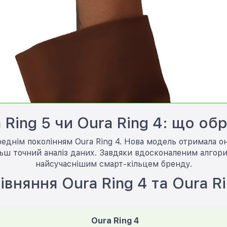
 Ring 5 чи Oura Ring 4: що об
реднім поколінням Oura Ring 4. Нова модель отримала 
льш точний аналіз даних. Завдяки вдосконаленим алгор
найсучаснішим смарт-кільцем бренду.
івняння Oura Ring 4 та Oura Ri
Oura Ring 4