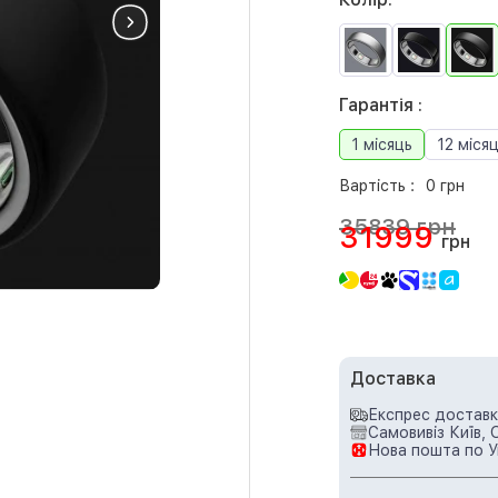
Гарантія :
1 місяць
12 місяц
Вартість :
0 грн
35839 грн
31999
грн
Доставка
Експрес доставка
Самовивіз Київ, 
Нова пошта по У