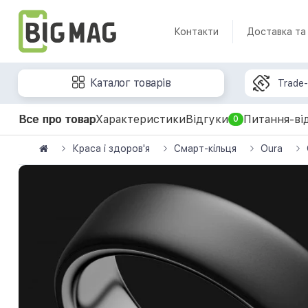
Контакти
Доставка та
Каталог товарів
Trade-
Все про товар
Характеристики
Відгуки
Питання-ві
0
Краса і здоров'я
Смарт-кільця
Oura