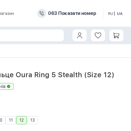
0
6
3
Показати номер
магазин
RU
UA
ьце Oura Ring 5 Stealth (Size 12)
нів
0
11
12
13