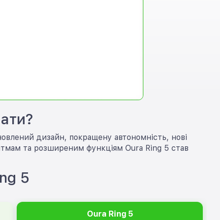
рати?
оновлений дизайн, покращену автономність, нові
итмам та розширеним функціям Oura Ring 5 став
ng 5
Oura Ring 5