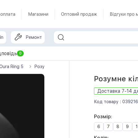
 оплата
Магазини
Оптовий продаж
Відгуки про 
in
Ремонт
дповідь
0
Oura Ring 5
Розумне кільце Oura Ring 5 Stealth (Size 12)
Розумне кіл
Доставка 7-14 д
Код товару :
039216
Розмір:
6
7
8
9
1
Колір: