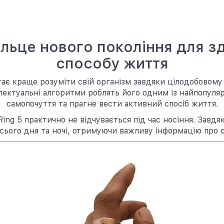
ільце нового покоління для зд
способу життя
ає краще розуміти свій організм завдяки цілодобовому 
лектуальні алгоритми роблять його одним із найпопуляр
самопочуття та прагне вести активний спосіб життя.
Ring 5 практично не відчувається під час носіння. Завдя
ього дня та ночі, отримуючи важливу інформацію про с