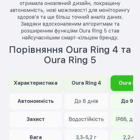
отримала оновлений дизайн, покращену
автономність, нові можливості для моніторингу
здоров'я та ще більш точний аналіз даних.
Завдяки вдосконаленим алгоритмам та
розширеним функціям Oura Ring 5 став
найсучаснішим смарт-кільцем бренду.
Порівняння Oura Ring 4 та
Oura Ring 5
Характеристика
Oura Ring 4
Oura Ri
Автономність
До 8 днів
До 9 д
Захист
Водостійкість
IP68, до 
Вага
3,3–5,2 г
2,2-6,9