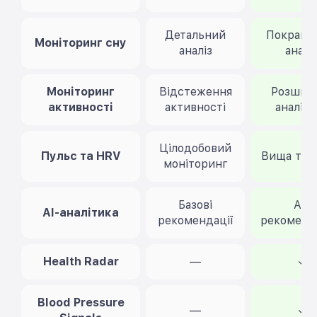
Детальний
Покраще
Моніторинг сну
аналіз
аналі
Моніторинг
Відстеження
Розшир
активності
активності
аналіти
Цілодобовий
Пульс та HRV
Вища точ
моніторинг
Базові
AI-
AI-аналітика
рекомендації
рекоменд
Health Radar
—
✓
Blood Pressure
—
✓