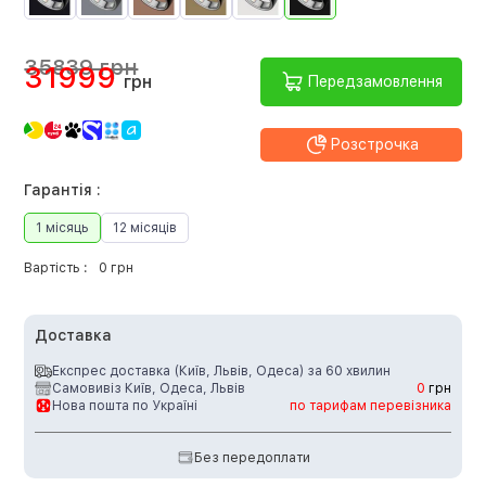
35839 грн
31999
грн
Передзамовлення
Розстрочка
Гарантія :
1 місяць
12 місяців
Вартість :
0 грн
Доставка
Експрес доставка (Київ, Львів, Одеса) за 60 хвилин
Самовивіз Київ, Одеса, Львів
0
грн
Нова пошта по Україні
по тарифам перевізника
Без передоплати