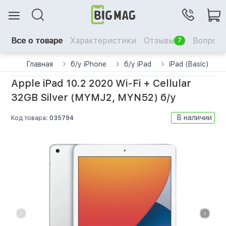
Все о товаре
Характеристики
Отзывы
Вопрос-
7
Главная
б/у iPhone
б/у iPad
iPad (Basic)
Apple iPad 10.2 2020 Wi-Fi + Cellular
32GB Silver (MYMJ2, MYN52) б/у
В наличии
Код товара:
035794