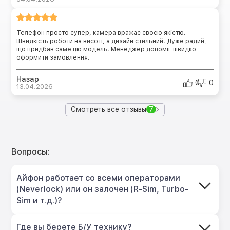
Телефон просто супер, камера вражає своєю якістю.
Швидкість роботи на висоті, а дизайн стильний. Дуже радий,
що придбав саме цю модель. Менеджер допоміг швидко
оформити замовлення.
Назар
0
0
13.04.2026
Смотреть все отзывы
7
Вопросы:
Айфон работает со всеми операторами
(Neverlock) или он залочен (R-Sim, Turbo-
Sim и т.д.)?
Где вы берете Б/У технику?