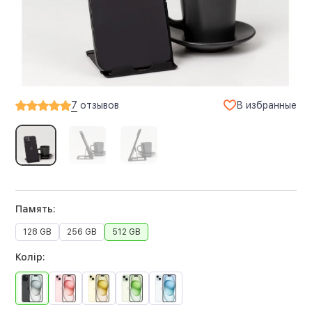
В избранные
7
отзывов
Память:
128 GB
256 GB
512 GB
Колір: