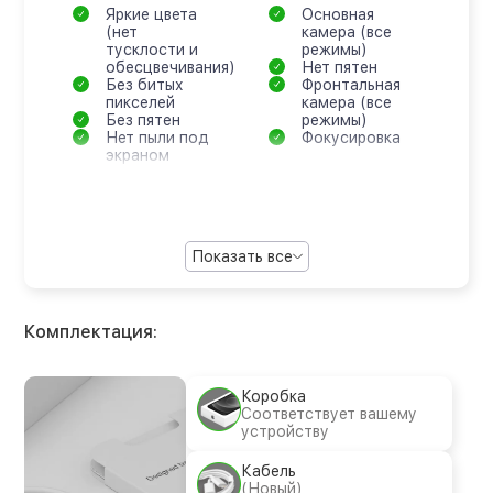
Яркие цвета
Основная
(нет
камера (все
тусклости и
режимы)
обесцвечивания)
Нет пятен
Без битых
Фронтальная
пикселей
камера (все
Без пятен
режимы)
Нет пыли под
Фокусировка
экраном
Показать все
Комплектация:
Коробка
Соответствует вашему
устройству
Кабель
(Новый)