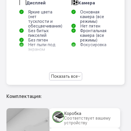
Дисплей
Камера
Яркие цвета
Основная
(нет
камера (все
тусклости и
режимы)
обесцвечивания)
Нет пятен
Без битых
Фронтальная
пикселей
камера (все
Без пятен
режимы)
Нет пыли под
Фокусировка
экраном
Показать все
Комплектация:
Коробка
Соответствует вашему
устройству