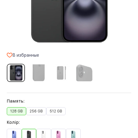
В избранные
Память:
128 GB
256 GB
512 GB
Колір: