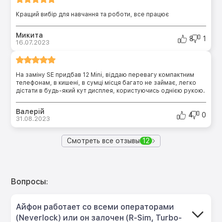
Кращий вибір для навчання та роботи, все працює
Микита
8
1
16.07.2023
На заміну SE придбав 12 Mini, віддаю перевагу компактним
телефонам, в кишені, в сумці місця багато не займає, легко
дістати в будь-який кут дисплея, користуючись однією рукою.
Валерій
4
0
31.08.2023
Смотреть все отзывы
12
Вопросы:
Айфон работает со всеми операторами
(Neverlock) или он залочен (R-Sim, Turbo-