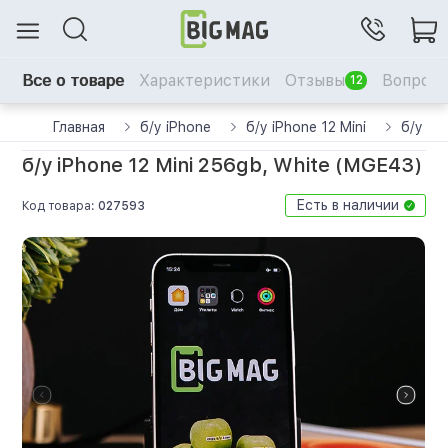
Все о товаре
Характеристики
Отзывы
Вопрос-
12
Главная
б/у iPhone
б/у iPhone 12 Mini
б/у iP
б/у iPhone 12 Mini 256gb, White (MGE43)
Есть в наличии
Код товара:
027593