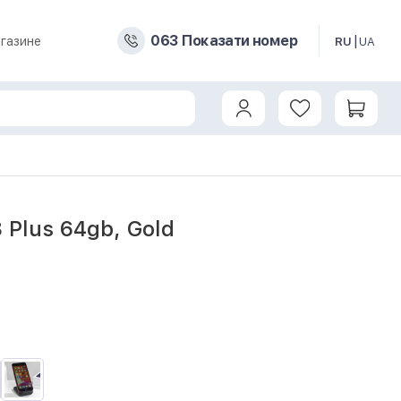
0
6
3
Показати номер
газине
RU
UA
8 Plus 64gb, Gold