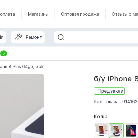
 оплата
Магазины
Оптовая продажа
Отзывы о ма
in
Ремонт
т
5
hone 8 Plus 64gb, Gold
б/у iPhone 
Предзаказ
Код товара :
014162
Колір: