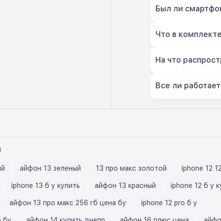
Был ли смартфон
Что в комплект
На что распрост
Все ли работает
ы
ый
айфон 13 зеленый
13 про макс золотой
iphone 12 1
iphone 13 б у купить
айфон 13 красный
iphone 12 б у 
айфон 13 про макс 256 гб цена бу
iphone 12 pro б у
б бу
айфон 14 купить днепр
айфон 16 плюс цена
айфо