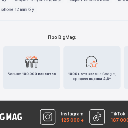
iphone 12 mini б у
Про BigMag:
Больше
100.000 клиентов
1000+ отзывов
на Google,
средняя
оценка 4,6*
Instagram
TikTok
125 000 +
187 00