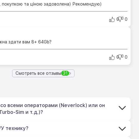
 покупкою та ціною задоволена) Рекомендую)
0
0
ожна здати вам 8+ 64Gb?
0
0
Смотреть все отзывы
31
со всеми операторами (Neverlock) или он
Turbo-Sim и т.д.)?
/У технику?