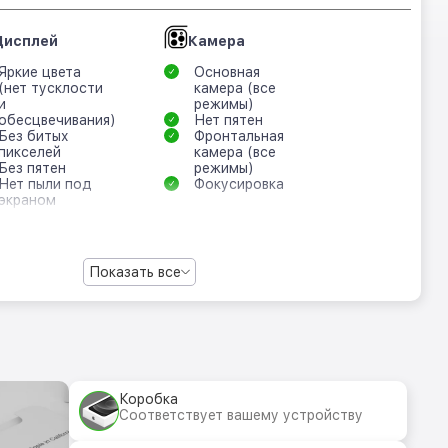
Дисплей
Камера
Яркие цвета
Основная
(нет тусклости
камера (все
и
режимы)
обесцвечивания)
Нет пятен
Без битых
Фронтальная
пикселей
камера (все
Без пятен
режимы)
Нет пыли под
Фокусировка
экраном
Показать все
Коробка
Соответствует вашему устройству