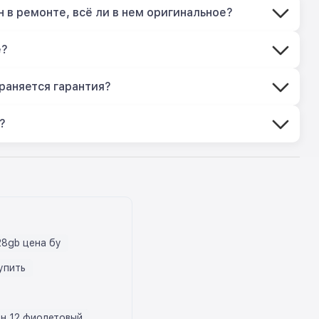
 в ремонте, всё ли в нем оригинальное?
е?
раняется гарантия?
?
28gb цена бу
купить
н 12 фиолетовый