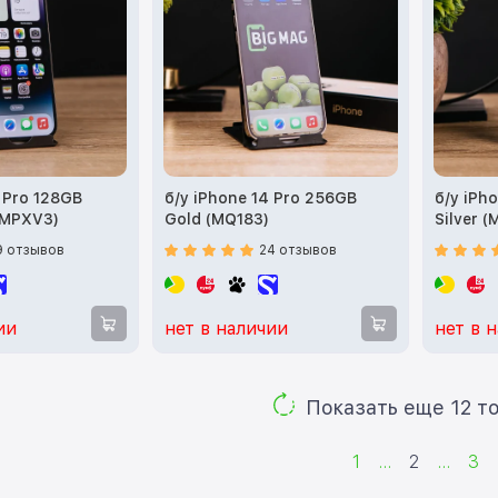
4 Pro 128GB
б/у iPhone 14 Pro 256GB
б/у iPh
(MPXV3)
Gold (MQ183)
Silver 
9 отзывов
24 отзывов
ии
нет в наличии
нет в 
Показ
1
...
2
...
3