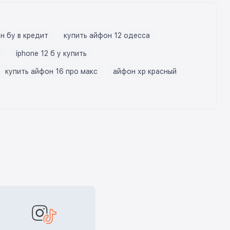
н бу в кредит
купить айфон 12 одесса
у
iphone 12 б у купить
купить айфон 16 про макс
айфон хр красный