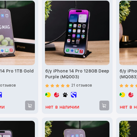
14 Pro 1TB Gold
б/у iPhone 14 Pro 128GB Deep
б/у iPh
Purple (MQ0G3)
(MQ083
 отзывов
21 отзывов
ии
нет в наличии
нет в 