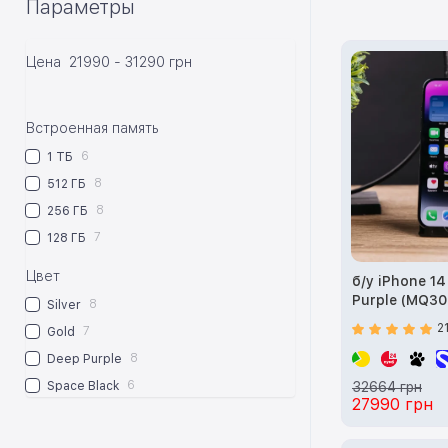
Параметры
Цена
21990
-
31290
грн
Встроенная память
6
1 ТБ
8
512 ГБ
8
256 ГБ
7
128 ГБ
Цвет
б/у iPhone 14
Purple (MQ30
8
Silver
2
7
Gold
8
Deep Purple
6
Space Black
32664 грн
27990 грн