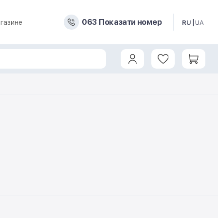
0
6
3
Показати номер
газине
RU
UA