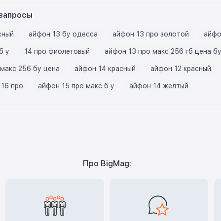
запросы
сный
айфон 13 бу одесса
айфон 13 про золотой
айфо
б у
14 про фиолетовый
айфон 13 про макс 256 гб цена б
 макс 256 бу цена
айфон 14 красный
айфон 12 красный
 16 про
айфон 15 про макс б у
айфон 14 желтый
Про BigMag: