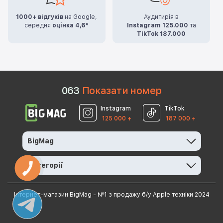
1000+ відгуків
на Google,
Аудитирія в
середня
оцінка 4,6*
Instagram 125.000
та
TikTok 187.000
0
6
3
Показати номер
Instagram
TikTok
125 000 +
187 000 +
BigMag
Категорії
КНОПКА
ЗВ'ЯЗКУ
Інтернет-магазин BigMag - №1 з продажу б/у Apple техніки 2024