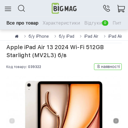
Все про товар
Характеристики
Відгуки
Питанн
0
б/у iPhone
б/у iPad
iPad Air
iPad Air 6
Apple iPad Air 13 2024 Wi-Fi 512GB
Starlight (MV2L3) б/в
В наявності
Код товару:
039322