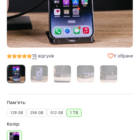
У обране
18
відгуків
Памʼять:
128 GB
256 GB
512 GB
1 TB
Колір: