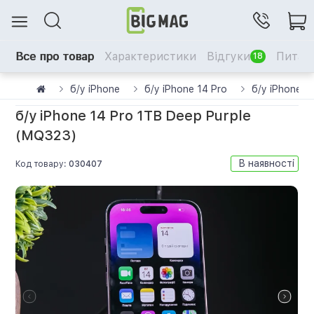
Все про товар
Характеристики
Відгуки
Питанн
18
б/у iPhone
б/у iPhone 14 Pro
б/у iPhone 1
б/у iPhone 14 Pro 1TB Deep Purple
(MQ323)
В наявності
Код товару:
030407