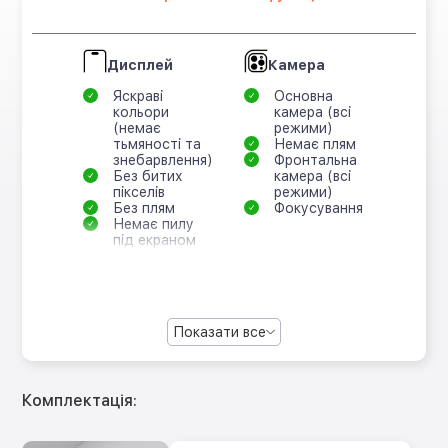
Дисплей
Камера
Яскраві
Основна
кольори
камера (всі
(немає
режими)
тьмяності та
Немає плям
знебарвлення)
Фронтальна
Без битих
камера (всі
пікселів
режими)
Без плям
Фокусування
Немає пилу
під екраном
Показати все
Комплектація: