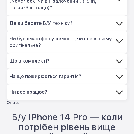
(Neverlock) чи він залочений (R-Sim,
Turbo-Sim тощо)?
Де ви берете Б/У техніку?
Чи був смартфон у ремонті, чи все в ньому
оригінальне?
Що в комплекті?
На що поширюється гарантія?
Чи все працює?
Опис:
Б/у iPhone 14 Pro — коли
потрібен рівень вище