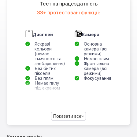
Тест на працездатність
33+ протестовані функції:
Дисплей
Камера
Яскраві
Основна
кольори
камера (всі
(немає
режими)
тьмяності та
Немає плям
знебарвлення)
Фронтальна
Без битих
камера (всі
пікселів
режими)
Без плям
Фокусування
Немає пилу
під екраном
Показати все