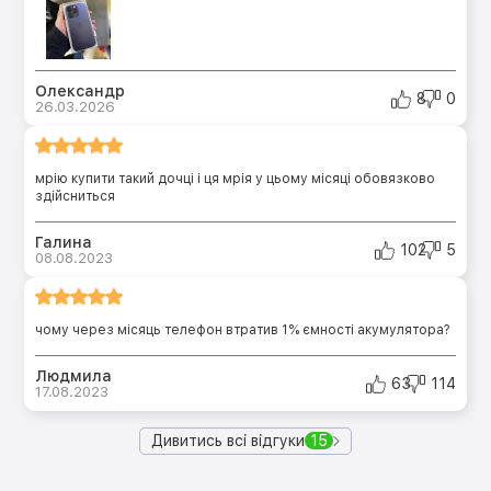
Олександр
8
0
26.03.2026
мрію купити такий дочці і ця мрія у цьому місяці обовязково
здійсниться
Галина
102
5
08.08.2023
чому через місяць телефон втратив 1% ємності акумулятора?
Людмила
63
114
17.08.2023
Дивитись всі відгуки
15