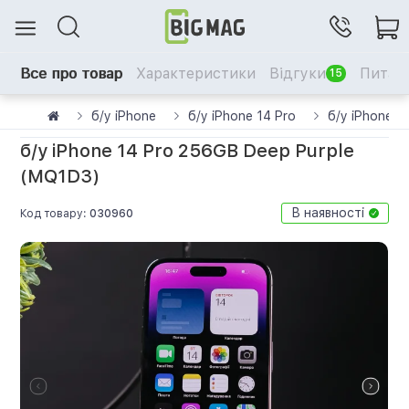
Все про товар
Характеристики
Відгуки
Питанн
15
б/у iPhone
б/у iPhone 14 Pro
б/у iPhone 1
б/у iPhone 14 Pro 256GB Deep Purple
(MQ1D3)
В наявності
Код товару:
030960