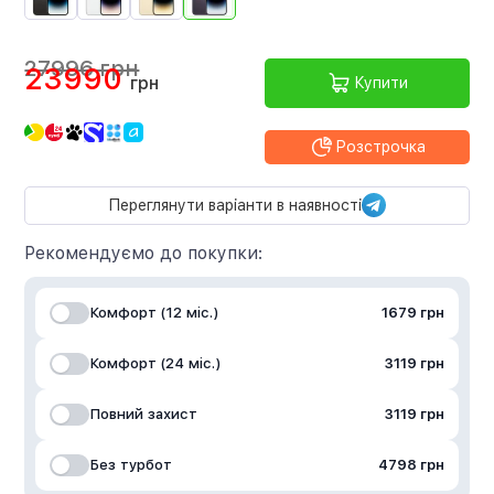
27996 грн
23990
грн
Купити
Розстрочка
Переглянути варіанти в наявності
Рекомендуємо до покупки:
Комфорт (12 міс.)
1679 грн
Комфорт (24 міс.)
3119 грн
Повний захист
3119 грн
Без турбот
4798 грн