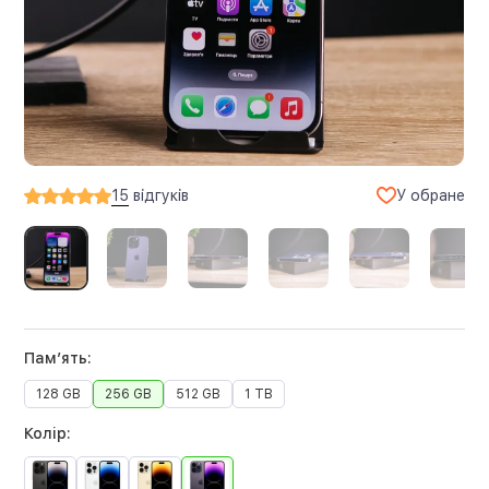
У обране
15
відгуків
Памʼять:
128 GB
256 GB
512 GB
1 TB
Колір: