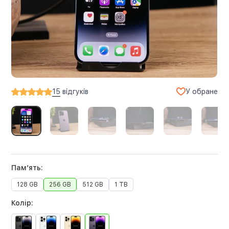
У обране
15
відгуків
Памʼять:
128 GB
256 GB
512 GB
1 TB
Колір: