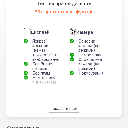
Тест на працездатність
33+ протестовані функції:
Дисплей
Камера
Яскраві
Основна
кольори
камера (всі
(немає
режими)
тьмяності та
Немає плям
знебарвлення)
Фронтальна
Без битих
камера (всі
пікселів
режими)
Без плям
Фокусування
Немає пилу
під екраном
Показати все