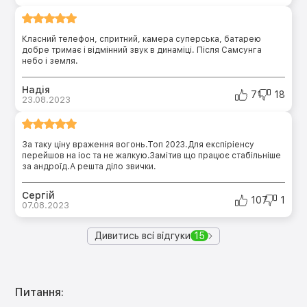
Класний телефон, спритний, камера суперська, батарею
добре тримає і відмінний звук в динаміці. Після Самсунга
небо і земля.
Надія
71
18
23.08.2023
За таку ціну враження вогонь.Топ 2023.Для експіріенсу
перейшов на іос та не жалкую.Замітив що працює стабільніше
за андроїд.А решта діло звички.
Сергій
107
1
07.08.2023
Дивитись всі відгуки
15
Питання: