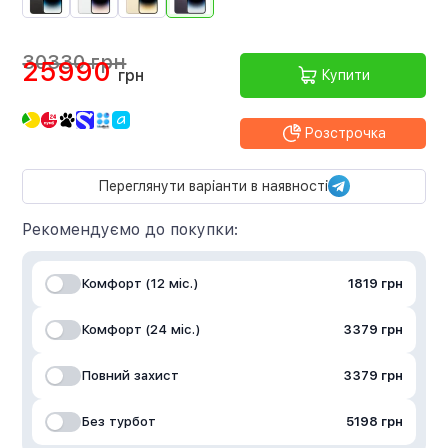
30330 грн
25990
грн
Купити
Розстрочка
Переглянути варіанти в наявності
Рекомендуємо до покупки:
Комфорт (12 міс.)
1819 грн
Комфорт (24 міс.)
3379 грн
Повний захист
3379 грн
Без турбот
5198 грн