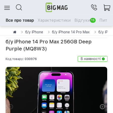
Все про товар
Характеристики
Відгуки
Питанн
15
б/у iPhone
б/у iPhone 14 Pro Max
б/у iPh
б/у iPhone 14 Pro Max 256GB Deep
Purple (MQ8W3)
В наявності
Код товару:
030976