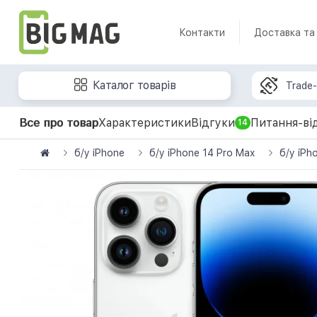
Контакти
Доставка та
Каталог товарів
Trade-
Все про товар
Характеристики
Відгуки
Питання-ві
14
б/у iPhone
б/у iPhone 14 Pro Max
б/у iPh