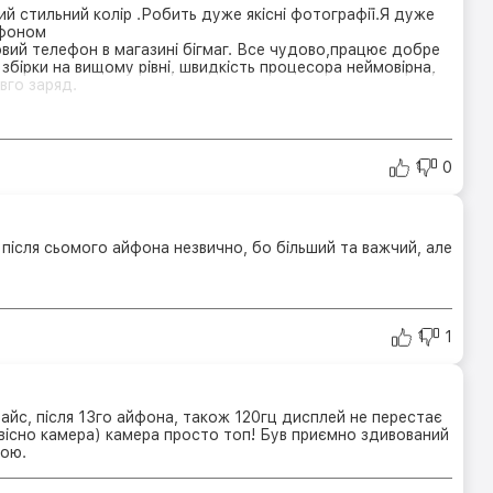
й стильний колір .Робить дуже якісні фотографії.Я дуже
тфоном
вий телефон в магазині бігмаг. Все чудово,працює добре
ь збірки на вищому рівні, швидкість процесора неймовірна,
вго заряд.
1
0
після сьомого айфона незвично, бо більший та важчий, але
1
1
айс, після 13го айфона, також 120гц дисплей не перестає
 звісно камера) камера просто топ! Був приємно здивований
ою.