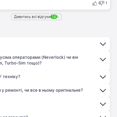
0
1
Дивитись всі відгуки
14
усіма операторами (Neverlock) чи він
m, Turbo-Sim тощо)?
У техніку?
 у ремонті, чи все в ньому оригінальне?
?