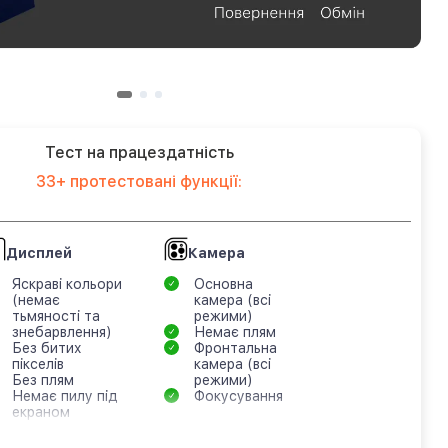
Тест на працездатність
33+ протестовані функції:
Дисплей
Камера
Яскраві кольори
Основна
(немає
камера (всі
тьмяності та
режими)
знебарвлення)
Немає плям
Без битих
Фронтальна
пікселів
камера (всі
Без плям
режими)
Немає пилу під
Фокусування
екраном