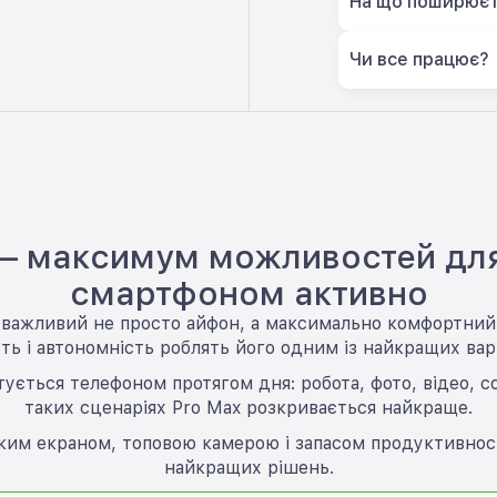
На що поширюєт
Чи все працює?
 — максимум можливостей для
смартфоном активно
у важливий не просто айфон, а максимально комфортни
ть і автономність роблять його одним із найкращих варі
ується телефоном протягом дня: робота, фото, відео, со
таких сценаріях Pro Max розкривається найкраще.
ким екраном, топовою камерою і запасом продуктивності
найкращих рішень.