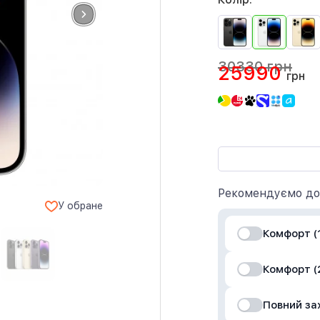
30330 грн
25990
грн
Рекомендуємо до
У обране
Комфорт (1
Комфорт (2
Повний за