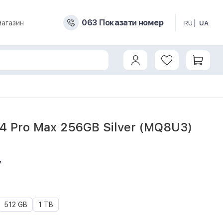
0
6
3
Показати номер
магазин
RU
UA
14 Pro Max 256GB Silver (MQ8U3)
7
512 GB
1 TB