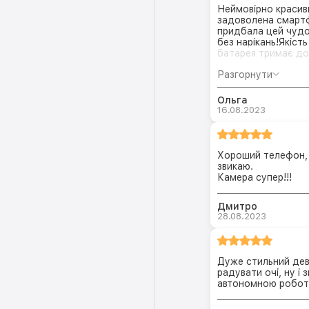
Неймовірно красиви
задоволена смар
придбала цей чудо
без нарікань!Якіст
батарея тримає до
Разгорнути
Ольга
16.08.2023
Хороший телефон, 
звикаю.
Камера супер!!!
Дмитро
28.08.2023
Дуже стильний дев
радувати очі, ну і
автономною робот