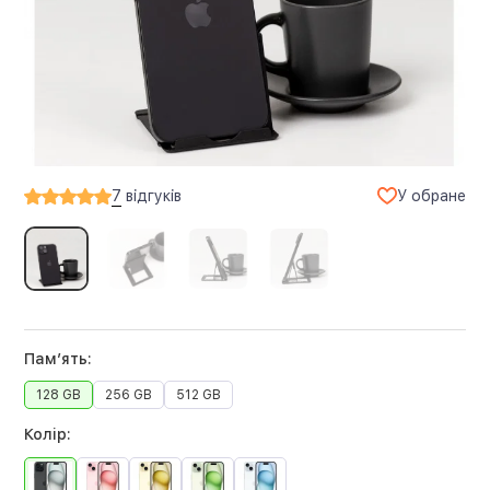
У обране
7
відгуків
Памʼять:
128 GB
256 GB
512 GB
Колір: