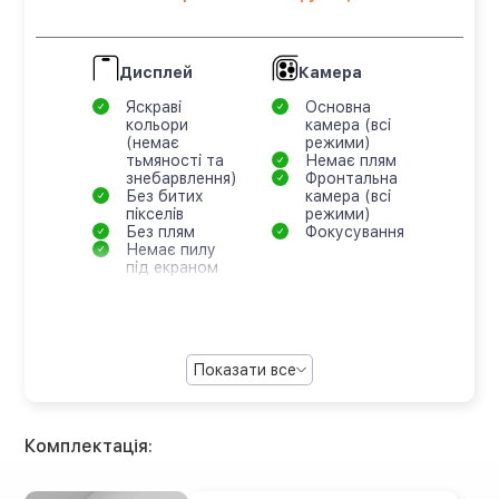
Дисплей
Камера
Яскраві
Основна
кольори
камера (всі
(немає
режими)
тьмяності та
Немає плям
знебарвлення)
Фронтальна
Без битих
камера (всі
пікселів
режими)
Без плям
Фокусування
Немає пилу
під екраном
Показати все
Комплектація: