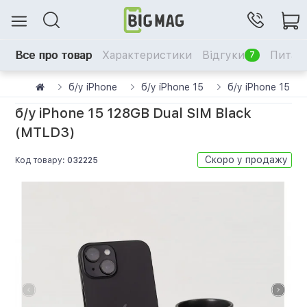
Все про товар
Характеристики
Відгуки
Питанн
7
б/у iPhone
б/у iPhone 15
б/у iPhone 15 12
б/у iPhone 15 128GB Dual SIM Black
(MTLD3)
Скоро у продажу
Код товару:
032225