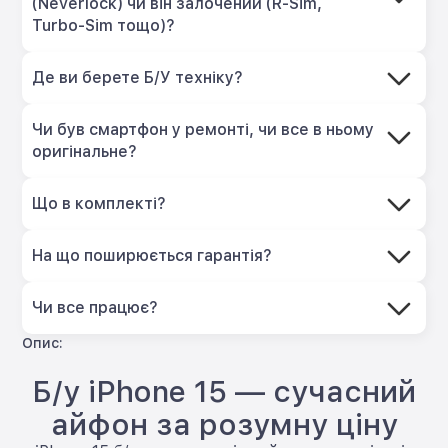
(Neverlock) чи він залочений (R-Sim,
Turbo-Sim тощо)?
Де ви берете Б/У техніку?
Чи був смартфон у ремонті, чи все в ньому
оригінальне?
Що в комплекті?
На що поширюється гарантія?
Чи все працює?
Опис:
Б/у iPhone 15 — сучасний
айфон за розумну ціну