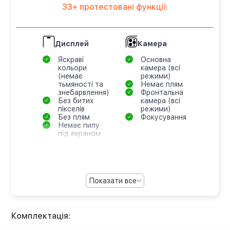
33+ протестовані функції:
Дисплей
Камера
Яскраві
Основна
кольори
камера (всі
(немає
режими)
тьмяності та
Немає плям
знебарвлення)
Фронтальна
Без битих
камера (всі
пікселів
режими)
Без плям
Фокусування
Немає пилу
під екраном
Показати все
Комплектація: