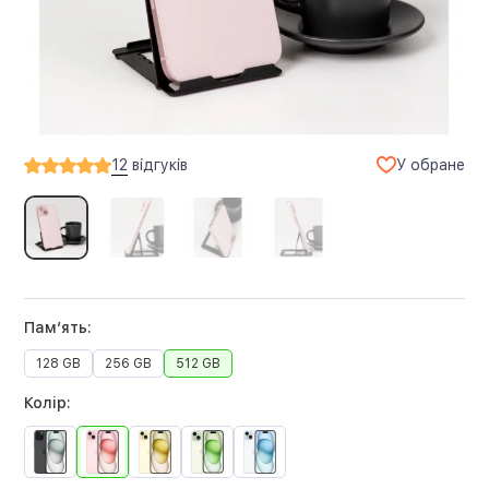
У обране
12
відгуків
Памʼять:
128 GB
256 GB
512 GB
Колір: