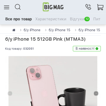
Все про товар
Характеристики
Відгуки
Питанн
12
б/у iPhone
б/у iPhone 15
б/у iPhone 15 5
б/у iPhone 15 512GB Pink (MTMA3)
В наявності
Код товару:
032051