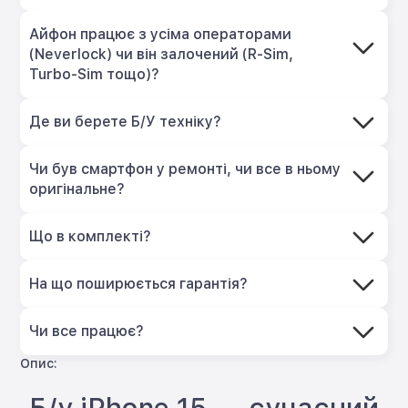
Айфон працює з усіма операторами
(Neverlock) чи він залочений (R-Sim,
Turbo-Sim тощо)?
Де ви берете Б/У техніку?
Чи був смартфон у ремонті, чи все в ньому
оригінальне?
Що в комплекті?
На що поширюється гарантія?
Чи все працює?
Опис:
Б/у iPhone 15 — сучасний