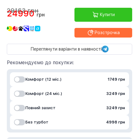
29163 грн
24990
грн
Купити
Розстрочка
Переглянути варіанти в наявності
Рекомендуємо до покупки:
Комфорт (12 міс.)
1749 грн
Комфорт (24 міс.)
3249 грн
Повний захист
3249 грн
Без турбот
4998 грн