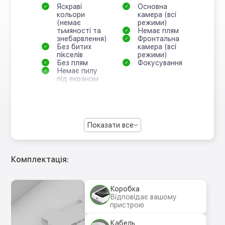
Яскраві
Основна
кольори
камера (всі
(немає
режими)
тьмяності та
Немає плям
знебарвлення)
Фронтальна
Без битих
камера (всі
пікселів
режими)
Без плям
Фокусування
Немає пилу
під екраном
Показати все
Комплектація:
Коробка
Відповідає вашому
пристрою
Кабель