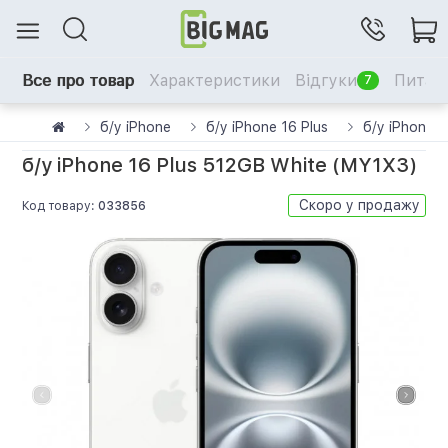
Все про товар
Характеристики
Відгуки
Питанн
7
б/у iPhone
б/у iPhone 16 Plus
б/у iPhone 
б/у iPhone 16 Plus 512GB White (MY1X3)
Скоро у продажу
Код товару:
033856