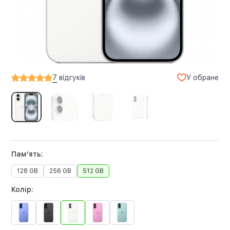
У обране
7
відгуків
Памʼять:
128 GB
256 GB
512 GB
Колір: