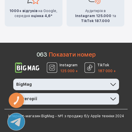
1000+ відгуків
на Google,
Аудитирія в
середня
оцінка 4,6*
Instagram 125.000
та
TikTok 187.000
0
6
3
Показати номер
Instagram
TikTok
125 000 +
187 000 +
BigMag
Категорії
КНОПКА
ЗВ'ЯЗКУ
Інтернет-магазин BigMag - №1 з продажу б/у Apple техніки 2024