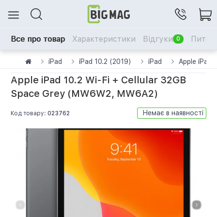
Все про товар
Характеристики
Відгуки
Питанн
0
iPad
iPad 10.2 (2019)
iPad
Apple iPad
Apple iPad 10.2 Wi-Fi + Cellular 32GB
Space Grey (MW6W2, MW6A2)
Немає в наявності
Код товару:
023762