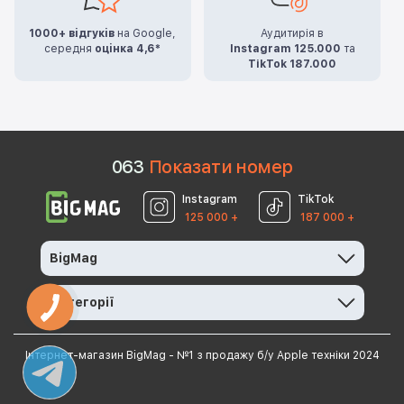
1000+ відгуків
на Google,
Аудитирія в
середня
оцінка 4,6*
Instagram 125.000
та
TikTok 187.000
0
6
3
Показати номер
Instagram
TikTok
125 000 +
187 000 +
BigMag
Категорії
Інтернет-магазин BigMag - №1 з продажу б/у Apple техніки 2024