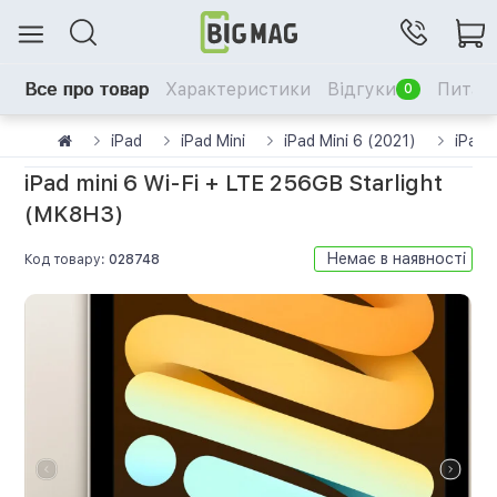
Все про товар
Характеристики
Відгуки
Питанн
0
iPad
iPad Mini
iPad Mini 6 (2021)
iPad 
iPad mini 6 Wi-Fi + LTE 256GB Starlight
(MK8H3)
Немає в наявності
Код товару:
028748