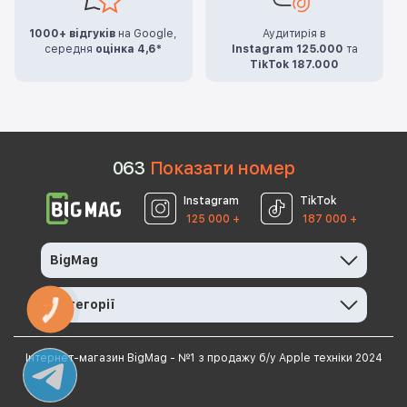
1000+ відгуків
на Google,
Аудитирія в
середня
оцінка 4,6*
Instagram 125.000
та
TikTok 187.000
0
6
3
Показати номер
Instagram
TikTok
125 000 +
187 000 +
BigMag
Категорії
КНОПКА
ЗВ'ЯЗКУ
Інтернет-магазин BigMag - №1 з продажу б/у Apple техніки 2024