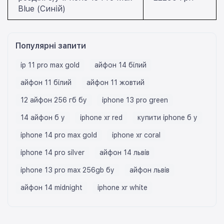
Blue (Синій)
Популярні запити
ip 11 pro max gold
айфон 14 білий
айфон 11 білий
айфон 11 жовтий
12 айфон 256 гб бу
iphone 13 pro green
14 айфон б у
iphone xr red
купити iphone б у
iphone 14 pro max gold
iphone xr coral
iphone 14 pro silver
айфон 14 львів
iphone 13 pro max 256gb бу
айфон львів
айфон 14 midnight
iphone xr white