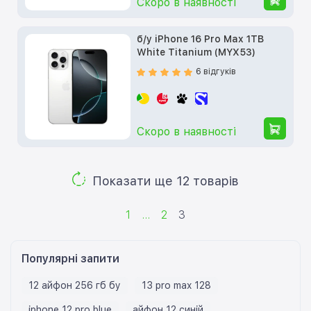
Скоро в наявності
б/у iPhone 16 Pro Max 1TB
White Titanium (MYX53)
6 відгуків
Скоро в наявності
Показати ще 12 товарів
1
...
2
3
Популярні запити
12 айфон 256 гб бу
13 pro max 128
iphone 12 pro blue
айфон 12 синій