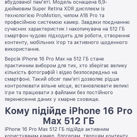
вбудованої пам'яті. Модель оснащена 6,9-
дюймовим Super Retina XDR дисплеєм із
технологією ProMotion, чипом A18 Pro та
професійною системою камер. Завдяки поєднанню
сучасних характеристик і накопичувача на 512 ГБ
смартфон чудово підходить для роботи, створення
контенту, мобільних ігор та активного щоденного
використання.
Версія iPhone 16 Pro Max на 512 ГБ стане
практичним вибором для тих, хто зберігає велику
кількість фотографій і відео безпосередньо на
смартфоні. Такий обсяг пам'яті дозволяє рідше
контролювати вільне місце, встановлювати великі
ігри та працювати з файлами без постійного
перенесення даних у хмарне сховище.
Кому підійде iPhone 16 Pro
Max 512 ГБ
iPhone 16 Pro Max 512 ГБ підійде активним
користувачам камер, блогерам, творцям контенту