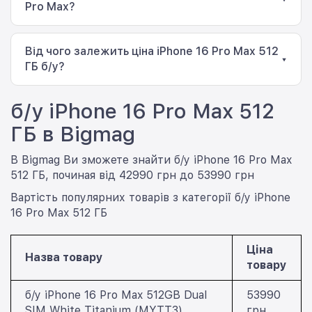
Pro Max?
пам'яті за доступнішою ціною.
Рекомендується перевірити стан акумулятора,
дисплея, камер, Face ID, USB-C, бездротових модулів
Від чого залежить ціна iPhone 16 Pro Max 512
і корпусу. Також важливо оцінити загальний технічний
▾
ГБ б/у?
стан смартфона.
На ціну впливають технічний і зовнішній стан
б/у iPhone 16 Pro Max 512
смартфона, стан акумулятора, комплектація та
конкретна пропозиція. Варто також враховувати
ГБ в Bigmag
наявність гарантії та попередньої перевірки
пристрою.
В Bigmag Ви зможете знайти б/у iPhone 16 Pro Max
512 ГБ, починая від 42990 грн до 53990 грн
Вартість популярних товарів з категорії б/у iPhone
16 Pro Max 512 ГБ
Ціна
Назва товару
товару
б/у iPhone 16 Pro Max 512GB Dual
53990
SIM White Titanium (MYTT3)
грн