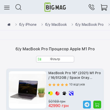
б/у iPhone
б/у MacBook
б/у MacBook Pro
б/у MacBook Pro Процесор Apple M1 Pro
Фільтр
MacBook Pro 16" (2021) M1 Pro
/ 16/512GB / Space Gray
(MK183) б/у
10 відгуків
50169 грн
42990 грн