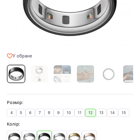
У обране
Розмір:
4
5
6
7
8
9
10
11
12
13
14
15
Колір: