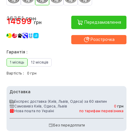
16351 грн
14599
грн
Передзамовлення
Розстрочка
Гарантія :
1 місяць
12 місяців
Вартість :
0 грн
Доставка
Експрес доставка (Київ, Львів, Одеса) за 60 хвилин
Самовивіз Київ, Одеса, Львів
0
грн
Нова пошта по Україні
по тарифам перевізника
Без передоплати