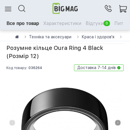
Все про товар
Характеристики
Відгуки
Питанн
0
Техніка та аксесуари
Краса і здоров'я
См
Розумне кільце Oura Ring 4 Black
(Розмір 12)
Доставка 7-14 днів
Код товару:
036264