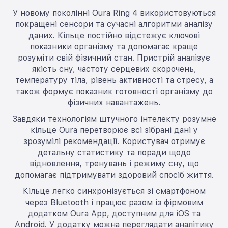
У новому поколінні Oura Ring 4 використовуються
покращені сенсори та сучасні алгоритми аналізу
даних. Кільце постійно відстежує ключові
показники організму та допомагає краще
розуміти свій фізичний стан. Пристрій аналізує
якість сну, частоту серцевих скорочень,
температуру тіла, рівень активності та стресу, а
також формує показник готовності організму до
фізичних навантажень.
Завдяки технологіям штучного інтелекту розумне
кільце Oura перетворює всі зібрані дані у
зрозумілі рекомендації. Користувач отримує
детальну статистику та поради щодо
відновлення, тренувань і режиму сну, що
допомагає підтримувати здоровий спосіб життя.
Кільце легко синхронізується зі смартфоном
через Bluetooth і працює разом із фірмовим
додатком Oura App, доступним для iOS та
Android. У додатку можна переглядати аналітику