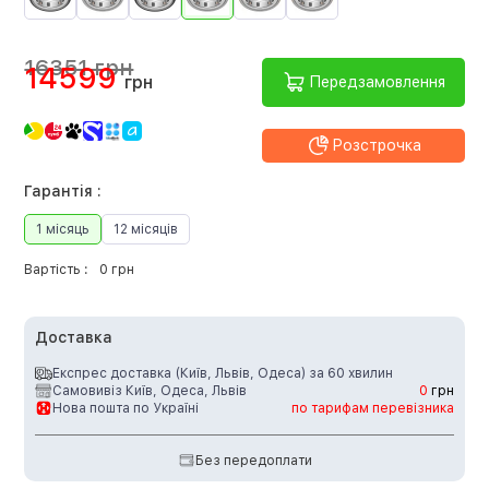
16351 грн
14599
грн
Передзамовлення
Розстрочка
Гарантія :
1 місяць
12 місяців
Вартість :
0 грн
Доставка
Експрес доставка (Київ, Львів, Одеса) за 60 хвилин
Самовивіз Київ, Одеса, Львів
0
грн
Нова пошта по Україні
по тарифам перевізника
Без передоплати