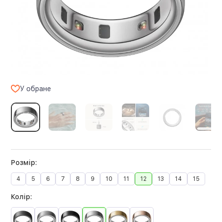
У обране
Розмір:
4
5
6
7
8
9
10
11
12
13
14
15
Колір: