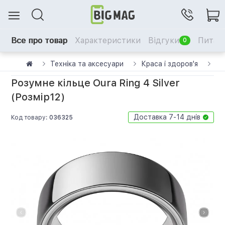
Все про товар
Характеристики
Відгуки
Питанн
0
Техніка та аксесуари
Краса і здоров'я
См
Розумне кільце Oura Ring 4 Silver
(Розмір12)
Доставка 7-14 днів
Код товару:
036325