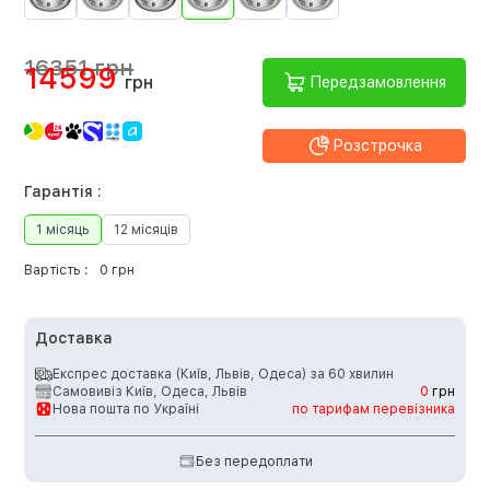
16351 грн
14599
грн
Передзамовлення
Розстрочка
Гарантія :
1 місяць
12 місяців
Вартість :
0 грн
Доставка
Експрес доставка (Київ, Львів, Одеса) за 60 хвилин
Самовивіз Київ, Одеса, Львів
0
грн
Нова пошта по Україні
по тарифам перевізника
Без передоплати