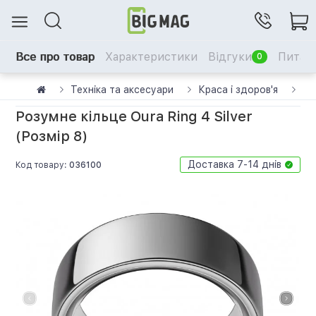
Все про товар
Характеристики
Відгуки
Питанн
0
Техніка та аксесуари
Краса і здоров'я
См
Розумне кільце Oura Ring 4 Silver
(Розмір 8)
Доставка 7-14 днів
Код товару:
036100