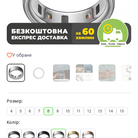
У обране
Розмір:
4
5
6
7
8
9
10
11
12
13
14
15
Колір: