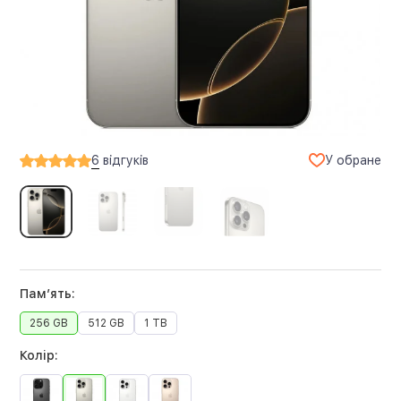
У обране
6
відгуків
Памʼять:
256 GB
512 GB
1 TB
Колір: