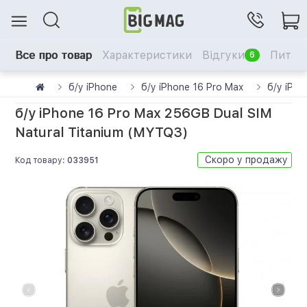
Все про товар
Характеристики
Відгуки
Питанн
6
б/у iPhone
б/у iPhone 16 Pro Max
б/у iPho
б/у iPhone 16 Pro Max 256GB Dual SIM
Natural Titanium (MYTQ3)
Скоро у продажу
Код товару:
033951