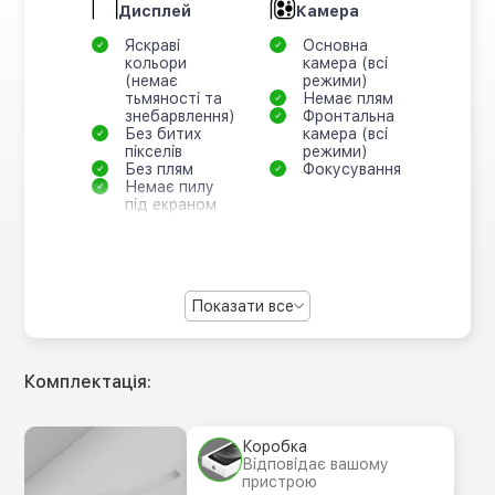
Дисплей
Камера
Яскраві
Основна
кольори
камера (всі
(немає
режими)
тьмяності та
Немає плям
знебарвлення)
Фронтальна
Без битих
камера (всі
пікселів
режими)
Без плям
Фокусування
Немає пилу
під екраном
Показати все
Комплектація:
Коробка
Відповідає вашому
пристрою