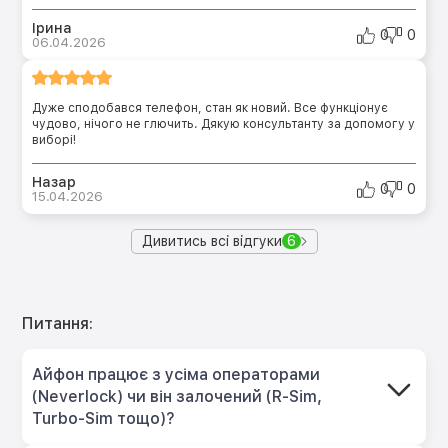
Ірина
0
0
06.04.2026
Дуже сподобався телефон, стан як новий. Все функціонує
чудово, нічого не глючить. Дякую консультанту за допомогу у
виборі!
Назар
0
0
15.04.2026
Дивитись всі відгуки
6
Питання:
Айфон працює з усіма операторами
(Neverlock) чи він залочений (R-Sim,
Turbo-Sim тощо)?