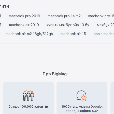
пити
1
macbook pro 2019
macbook pro 14 m2
macbook pro 1
7
macbook air 2019
купить макбук эйр 13 бу
макбук 2
macbook air m2 16gb/512gb
macbook air 15
apple macb
Про BigMag:
Більше
100.000 клієнтів
1000+ відгуків
на Google,
середня
оцінка 4,6*