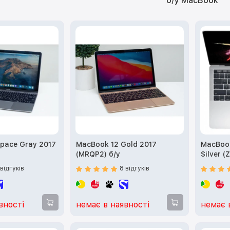
б/у MacBook
pace Gray 2017
MacBook 12 Gold 2017
MacBook Pro
(MRQP2) б/у
Silver 
 відгуків
8 відгуків
вності
немає в наявності
немає 