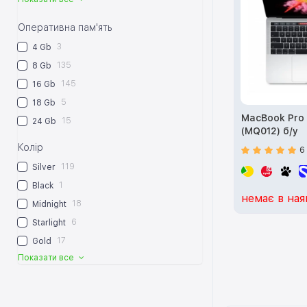
Оперативна пам'ять
3
4 Gb
135
8 Gb
145
16 Gb
5
18 Gb
MacBook Pro 1
15
24 Gb
(MQ012) б/у
Колір
6
119
Silver
1
Black
немає в ная
18
Midnight
6
Starlight
17
Gold
Показати все