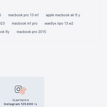
5
macbook pro 13 m1
apple macbook air б у
023
macbook m1 pro
макбук про 13 м2
ook бу
macbook pro 2015
Аудитирія в
Instagram 125.000
та