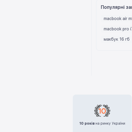
Популярні за
macbook air m
macbook pro i
макбук 16 гб
10 років
на ринку України