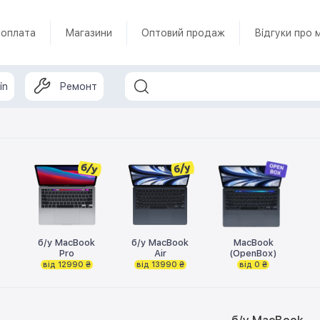
 оплата
Магазини
Оптовий продаж
Відгуки про 
in
Ремонт
б/у MacBook
б/у MacBook
MacBook
Pro
Air
(OpenBox)
від 12990 ₴
від 13990 ₴
від 0 ₴