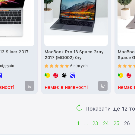
3 Silver 2017
MacBook Pro 13 Space Gray
MacBook
2017 (MQ002) б/у
Space G
(Z0WWW
 відгуків
6 відгуків
вності
немає в наявності
немає 
Показа
1
...
23
24
25
26