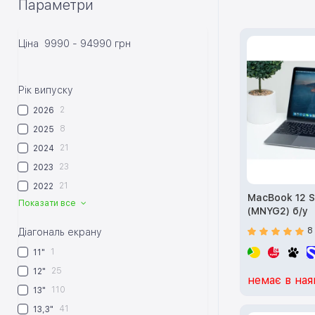
Параметри
Ціна
9990
-
94990
грн
Рік випуску
2
2026
8
2025
21
2024
23
2023
21
2022
MacBook 12 S
Показати все
(MNYG2) б/у
8
Діагональ екрану
1
11"
25
12"
немає в ная
110
13"
41
13,3"