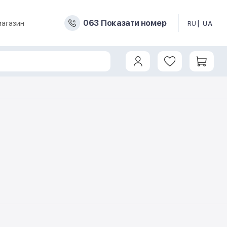
0
6
3
Показати номер
магазин
RU
UA