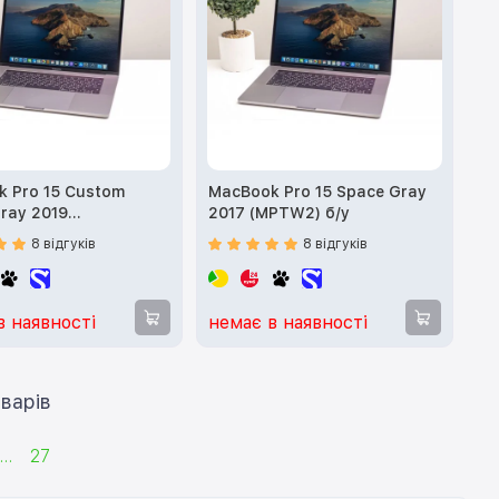
 Pro 15 Custom
MacBook Pro 15 Space Gray
ray 2019
2017 (MPTW2) б/у
0008V) б/у
8 відгуків
8 відгуків
в наявності
немає в наявності
ти ще 12 товарів
...
27