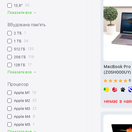
30
13,6"
Показати все
Вбудована пам'ять
1
2 ТБ
34
1 ТБ
133
512 ГБ
119
256 ГБ
17
128 ГБ
MacBook Pro 
(Z0SH000UY) 
Показати все
6
Процесор
19
Apple M1
33
немає в ная
Apple M2
22
Apple M3
9
Apple M4
1
Apple M5
Показати все