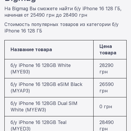
устройства.
На Bigmag Вы сможете найти б/у iPhone 16 128 ГБ,
начиная от 25490 грн до 28490 грн
Стоимость популярных товаров из категории б/у
iPhone 16 128 ГБ
Цена
Название товара
товара
б/у iPhone 16 128GB White
28290
(MYE93)
грн
б/у iPhone 16 128GB eSIM Black
26590
(MYAP3)
грн
б/у iPhone 16 128GB Dual SIM
0 грн
White (MYEW3)
б/у iPhone 16 128GB Teal
28490
(MYED3)
грн