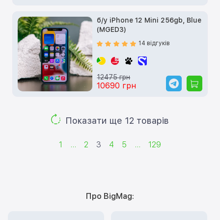
б/у iPhone 12 Mini 256gb, Blue
(MGED3)
14 відгуків
12475 грн
10690 грн
Показати ще 12 товарів
1
...
2
3
4
5
...
129
Про BigMag: