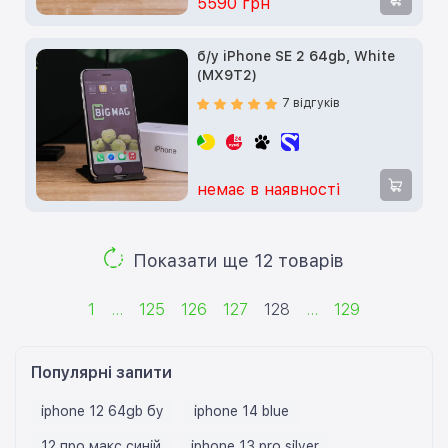
5590 грн
б/у iPhone SE 2 64gb, White
(MX9T2)
7 відгуків
немає в наявності
Показати ще 12 товарів
1
...
125
126
127
128
...
129
Популярні запити
iphone 12 64gb бу
iphone 14 blue
12 про макс синій
iphone 13 pro silver