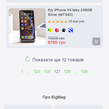
б/у iPhone XS Max 256GB
Silver (MT542)
23 відгуків
10258 грн
8790 грн
Показати ще 12 товарів
1
...
125
126
127
128
...
129
Про BigMag: