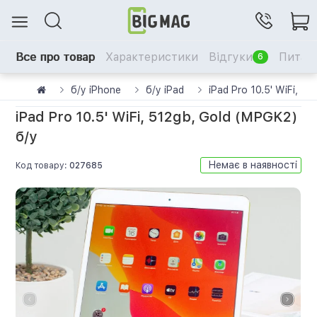
Все про товар
Характеристики
Відгуки
Питанн
6
б/у iPhone
б/у iPad
iPad Pro 10.5' WiFi, 5
iPad Pro 10.5' WiFi, 512gb, Gold (MPGK2)
б/у
Немає в наявності
Код товару:
027685